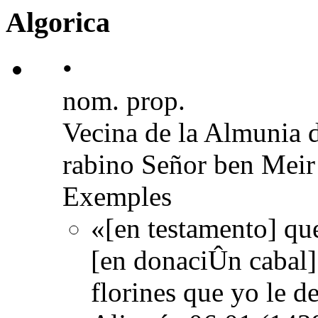
Algorica
•
nom. prop.
Vecina de la Almunia 
rabino Señor ben Meir 
Exemples
«[en testamento] qu
[en donaciÛn cabal] 
florines que yo le d