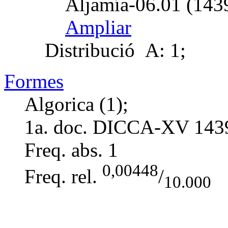
Aljamía-06.01 (1439
Ampliar
Distribució
A: 1;
Formes
Algorica (1);
1a. doc. DICCA-XV
143
Freq. abs.
1
0,00448
Freq. rel.
/
10.000