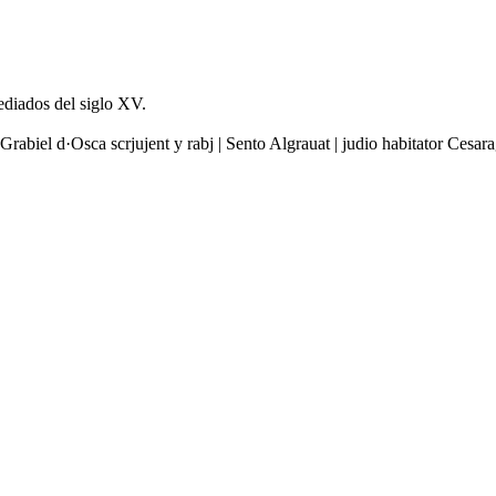
ediados del siglo XV.
s Grabiel d·Osca scrjujent y rabj | Sento Algrauat | judio habitator Ces