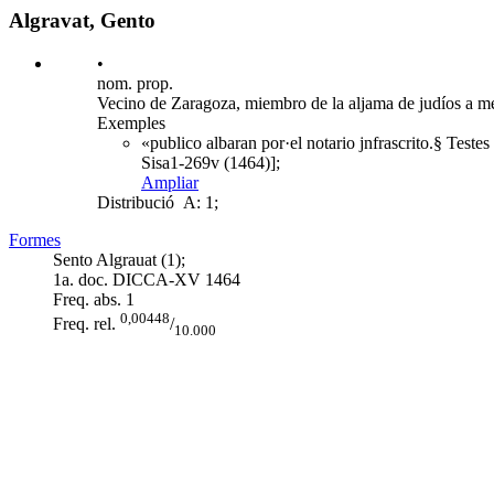
Algravat, Gento
•
nom. prop.
Vecino de Zaragoza, miembro de la aljama de judíos a m
Exemples
«publico albaran por·el notario jnfrascrito.§ Teste
Sisa1-269v (1464)];
Ampliar
Distribució
A: 1;
Formes
Sento Algrauat (1);
1a. doc. DICCA-XV
1464
Freq. abs.
1
0,00448
Freq. rel.
/
10.000