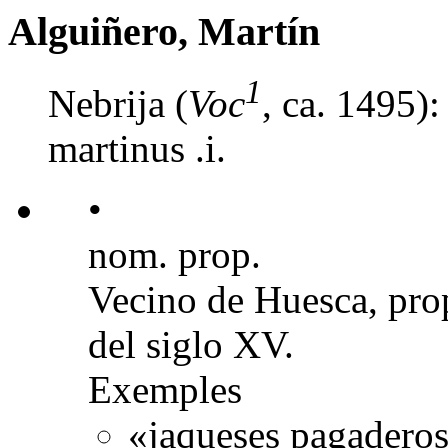
Alguiñero, Martín
1
Nebrija (
Voc
, ca. 1495)
martinus .i.
•
nom. prop.
Vecino de Huesca, prop
del siglo XV.
Exemples
«jaqueses pagaderos