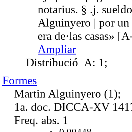
notarius. § .j. sueld
Alguinyero | por un 
era de·las casas» [
Ampliar
Distribució
A: 1;
Formes
Martin Alguinyero (1);
1a. doc. DICCA-XV
141
Freq. abs.
1
0,00448