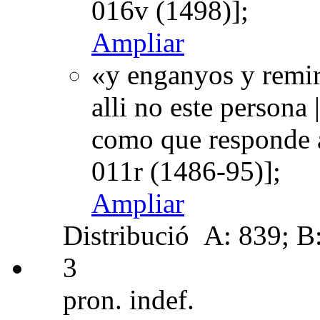
016v (1498)];
Ampliar
«y enganyos y remi
alli no este persona 
como que responde a
011r (1486-95)];
Ampliar
Distribució
A: 839; B:
3
pron. indef.