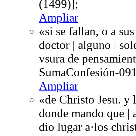
(1499)];
Ampliar
«si se fallan, o a su
doctor | alguno | sol
vsura de pensamiento
SumaConfesión-091r
Ampliar
«de Christo Jesu. y
donde mando que | a
dio lugar a·los chri