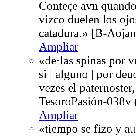
Conteçe avn quando |
vizco duelen los ojo
catadura.» [B-Aoja
Ampliar
«de·las spinas por v
si | alguno | por deu
vezes el paternoster
TesoroPasión-038v 
Ampliar
«tiempo se fizo y a