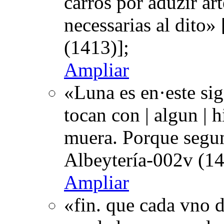
carros por aduzir art
necessarias al dito
(1413)];
Ampliar
«Luna es en·este sig
tocan con | algun | 
muera. Porque segun
Albeytería-002v (14
Ampliar
«fin. que cada vno d