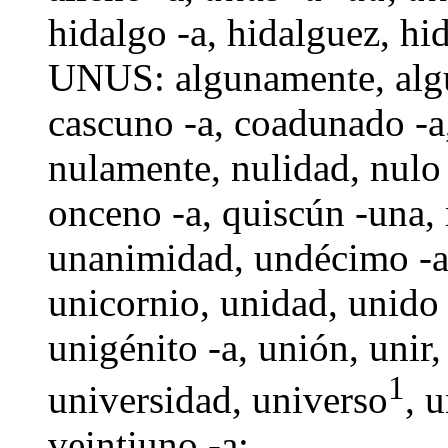
hidalgo -a
,
hidalguez
,
hi
UNUS: algunamente,
alg
cascuno -a
,
coadunado -a
nulamente
,
nulidad
,
nulo
onceno -a
,
quiscún -una
,
unanimidad,
undécimo -
unicornio
,
unidad
,
unido 
unigénito -a,
unión
,
unir
1
universidad
, universo
,
u
veintiuno -a
;