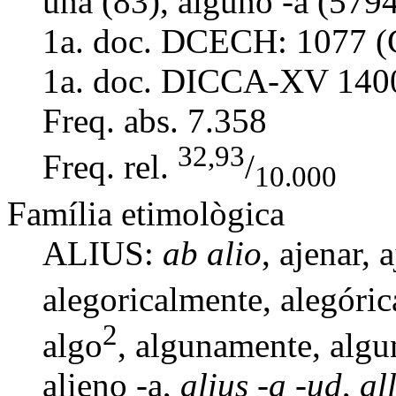
una (83), alguno -a (5794
1a. doc. DCECH:
1077 (
1a. doc. DICCA-XV
140
Freq. abs.
7.358
32,93
Freq. rel.
/
10.000
Família etimològica
ALIUS:
ab alio
,
ajenar
,
a
alegoricalmente
,
alegóri
2
algo
, algunamente,
algu
alieno -a
,
alius -a -ud
,
al