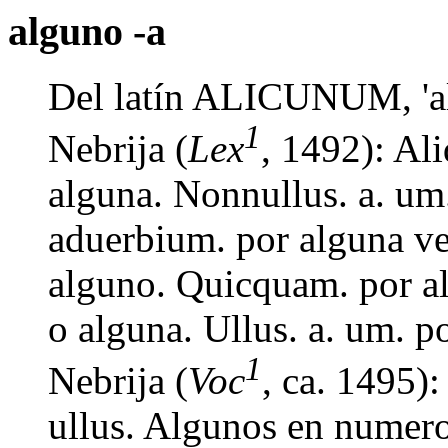
alguno -a
Del latín ALICUNUM, 'a
1
Nebrija (
Lex
, 1492): Al
alguna. Nonnullus. a. u
aduerbium. por alguna ve
alguno. Quicquam. por al
o alguna. Ullus. a. um. p
1
Nebrija (
Voc
, ca. 1495):
ullus. Algunos en numero