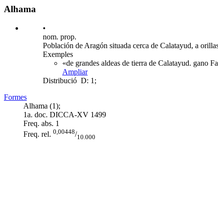
Alhama
•
nom. prop.
Población de Aragón situada cerca de Calatayud, a orillas
Exemples
«de grandes aldeas de tierra de Calatayud. gano F
Ampliar
Distribució
D: 1;
Formes
Alhama (1);
1a. doc. DICCA-XV
1499
Freq. abs.
1
0,00448
Freq. rel.
/
10.000