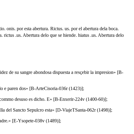
o. onis. por esta abertura. Rictus. us. por el abertura dela boca.
. rictus .us. Abertura delo que se hiende. hiatus .us. Abertura delo
lidez de su sangre abondosa dispuesta a resçebir la impresion» [B-
llo e paren dos» [B-ArteCisoria-036r (1423)];
ssi commo desuso es dicho. E» [B-Enxerir-224v (1400-60)];
pilla del Sancto Sepulcro esta» [D-ViajeTSanta-062r (1498)];
 madre.» [E-Ysopete-038v (1489)];