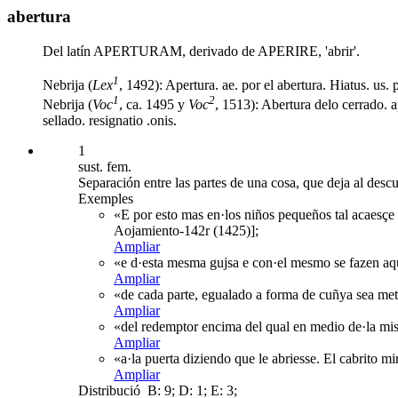
abertura
Del latín APERTURAM, derivado de APERIRE, 'abrir'.
1
Nebrija (
Lex
, 1492): Apertura. ae. por el abertura. Hiatus. us.
1
2
Nebrija (
Voc
, ca. 1495 y
Voc
, 1513): Abertura delo cerrado. a
sellado. resignatio .onis.
1
sust. fem.
Separación entre las partes de una cosa, que deja al descub
Exemples
«E por esto mas en·los niños pequeños tal acaesçe 
Aojamiento-142r (1425)];
Ampliar
«e d·esta mesma gujsa e con·el mesmo se fazen aque
Ampliar
«de cada parte, egualado a forma de cuñya sea meti
Ampliar
«del redemptor encima del qual en medio de·la mism
Ampliar
«a·la puerta diziendo que le abriesse. El cabrito m
Ampliar
Distribució
B: 9; D: 1; E: 3;