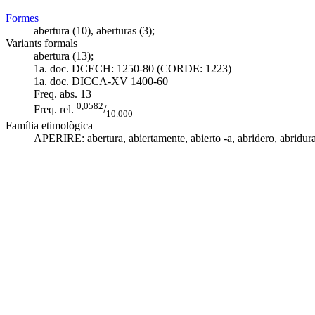
Formes
abertura (10), aberturas (3);
Variants formals
abertura (13);
1a. doc. DCECH:
1250-80 (CORDE: 1223)
1a. doc. DICCA-XV
1400-60
Freq. abs.
13
0,0582
Freq. rel.
/
10.000
Família etimològica
APERIRE:
abertura
,
abiertamente
,
abierto -a
,
abridero
, abridur