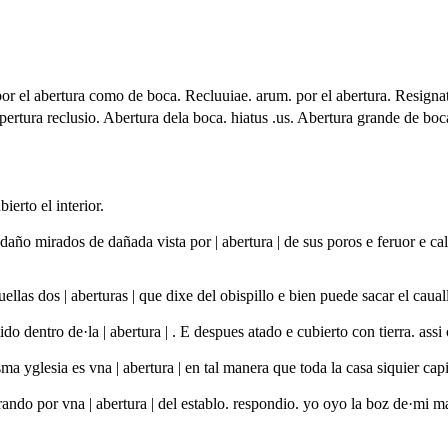
 por el abertura como de boca. Recluuiae. arum. por el abertura. Resignati
pertura reclusio. Abertura dela boca. hiatus .us. Abertura grande de boca
ierto el interior.
daño mirados de dañada vista por | abertura | de sus poros e feruor e ca
llas dos | aberturas | que dixe del obispillo e bien puede sacar el caua
do dentro de·la | abertura | . E despues atado e cubierto con tierra. a
a yglesia es vna | abertura | en tal manera que toda la casa siquier ca
irando por vna | abertura | del establo. respondio. yo oyo la boz de·mi