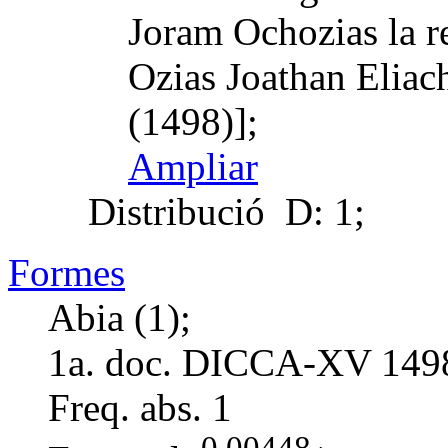
Joram Ochozias la r
Ozias Joathan Elia
(1498)];
Ampliar
Distribució
D: 1;
Formes
Abia (1);
1a. doc. DICCA-XV
149
Freq. abs.
1
0,00448