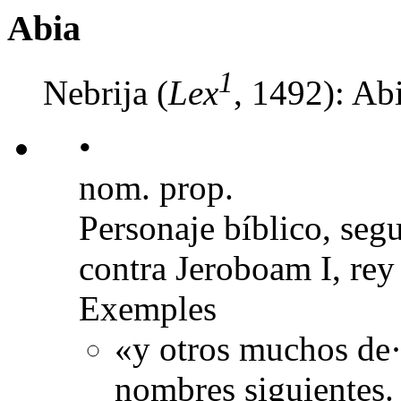
Abia
1
Nebrija (
Lex
, 1492): Ab
•
nom. prop.
Personaje bíblico, seg
contra Jeroboam I, rey 
Exemples
«y otros muchos de·
nombres siguientes.