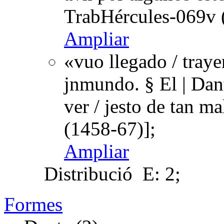
TrabHércules-069v 
Ampliar
«vuo llegado / trayen
jnmundo. § El | Dan
ver / jesto de tan 
(1458-67)];
Ampliar
Distribució
E: 2;
Formes