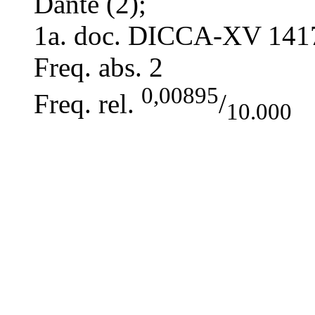
Dante (2);
1a. doc. DICCA-XV
141
Freq. abs.
2
0,00895
Freq. rel.
/
10.000