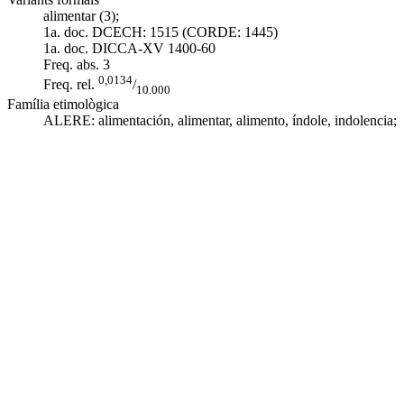
alimentar (3);
1a. doc. DCECH:
1515 (CORDE: 1445)
1a. doc. DICCA-XV
1400-60
Freq. abs.
3
0,0134
Freq. rel.
/
10.000
Família etimològica
ALERE:
alimentación
,
alimentar
,
alimento
,
índole
, indolencia;