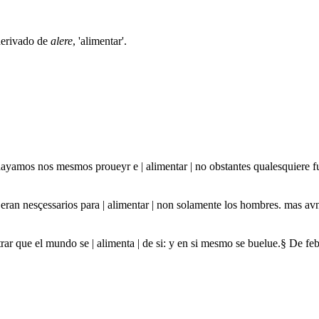
 derivado de
alere
, 'alimentar'.
hayamos nos mesmos proueyr e | alimentar | no obstantes qualesquiere f
ra eran nesçessarios para | alimentar | non solamente los hombres. mas a
ar que el mundo se | alimenta | de si: y en si mesmo se buelue.§ De 