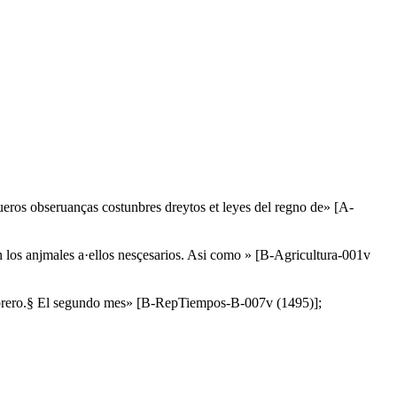
ueros obseruanças costunbres dreytos et leyes del regno de» [A-
vn los anjmales a·ellos nesçesarios. Asi como » [B-Agricultura-001v
febrero.§ El segundo mes» [B-RepTiempos-B-007v (1495)];