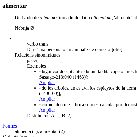
alimentar
Derivado de
alimento
, tomado del latín
alimentum
, 'alimento',
Nebrija Ø
1
verbo trans.
Dar <una persona o un animal> de comer a [otro].
Relacions sinonímiques
pacer;
Exemples
«lugar condecent antes durant la dita capcion nos 
Sástago-218:040 (1463)];
Ampliar
«de·los arboles. antes avn los espleytos de·la tier
(1400-60)];
Ampliar
«comiendo con·la boca su mesma cola: por demostr
Ampliar
Distribució
A: 1; B: 2;
Formes
alimenta (1), alimentar (2);
Variants formals