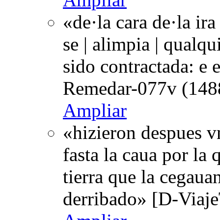
«de·la cara de·la ir
se | alimpia | qualqu
sido contractada: e 
Remedar-077v (1488
Ampliar
«hizieron despues v
fasta la caua por la 
tierra que la cegauan
derribado» [D-Viaj