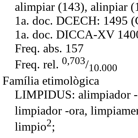
alimpiar (143), alinpiar (
1a. doc. DCECH:
1495 (
1a. doc. DICCA-XV
140
Freq. abs.
157
0,703
Freq. rel.
/
10.000
Família etimològica
LIMPIDUS: alimpiador -o
limpiador -ora
,
limpiame
2
limpio
;