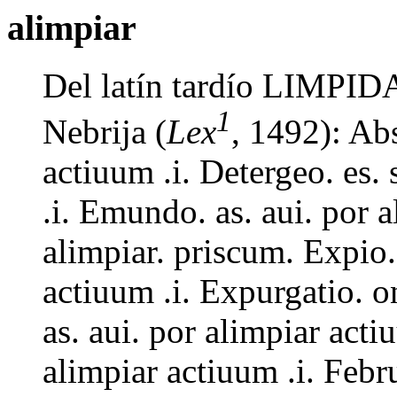
alimpiar
Del latín tardío LIMPIDA
1
Nebrija (
Lex
, 1492): Ab
actiuum .i. Detergeo. es.
.i. Emundo. as. aui. por 
alimpiar. priscum. Expio. 
actiuum .i. Expurgatio. o
as. aui. por alimpiar actiu
alimpiar actiuum .i. Febru