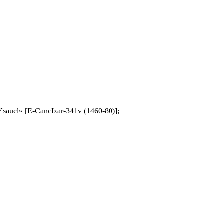
ña Ysauel» [E-CancIxar-341v (1460-80)];