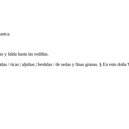
unica.
 y falda hasta las rodillas.
idas / ricas | aljubas | bestidas / de sedas y finas granas. § En esto do