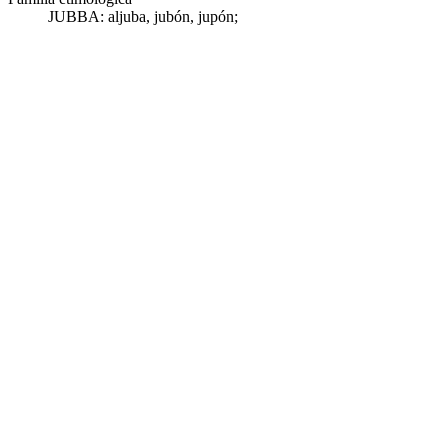
JUBBA:
aljuba
,
jubón
,
jupón
;