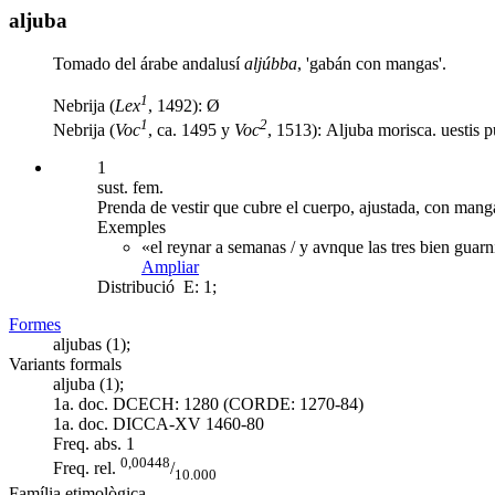
aljuba
Tomado del árabe andalusí
aljúbba
, 'gabán con mangas'.
1
Nebrija (
Lex
, 1492): Ø
1
2
Nebrija (
Voc
, ca. 1495 y
Voc
, 1513): Aljuba morisca. uestis p
1
sust. fem.
Prenda de vestir que cubre el cuerpo, ajustada, con mangas
Exemples
«el reynar a semanas / y avnque las tres bien guarn
Ampliar
Distribució
E: 1;
Formes
aljubas (1);
Variants formals
aljuba (1);
1a. doc. DCECH:
1280 (CORDE: 1270-84)
1a. doc. DICCA-XV
1460-80
Freq. abs.
1
0,00448
Freq. rel.
/
10.000
Família etimològica