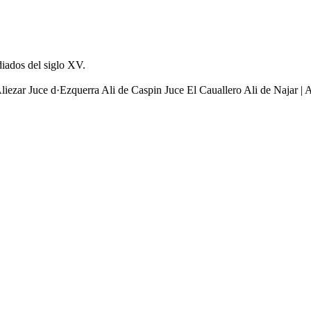
iados del siglo XV.
liezar Juce d·Ezquerra Ali de Caspin Juce El Cauallero Ali de Najar |