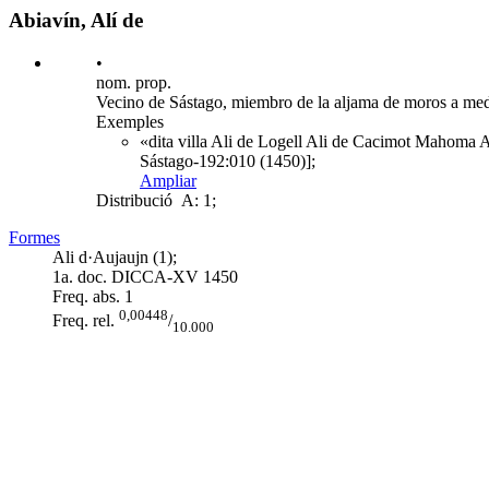
Abiavín, Alí de
•
nom. prop.
Vecino de Sástago, miembro de la aljama de moros a med
Exemples
«dita villa Ali de Logell Ali de Cacimot Mahoma A
Sástago-192:010 (1450)];
Ampliar
Distribució
A: 1;
Formes
Ali d·Aujaujn (1);
1a. doc. DICCA-XV
1450
Freq. abs.
1
0,00448
Freq. rel.
/
10.000