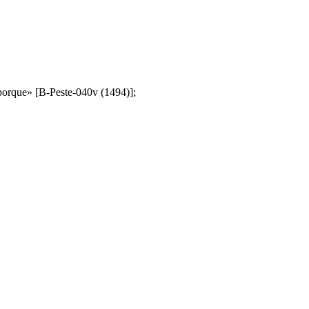
on porque» [B-Peste-040v (1494)];