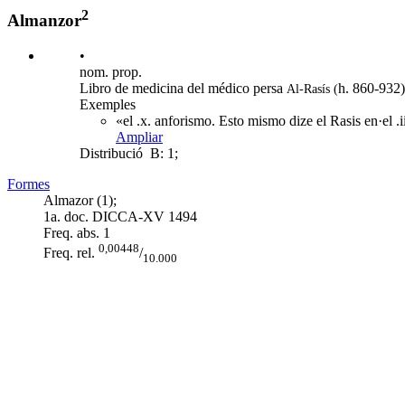
2
Almanzor
•
nom. prop.
Libro de medicina del médico persa
h. 860-932)
Al-Rasís (
Exemples
«el .x. anforismo. Esto mismo dize el Rasis en·el .i
Ampliar
Distribució
B: 1;
Formes
Almazor (1);
1a. doc. DICCA-XV
1494
Freq. abs.
1
0,00448
Freq. rel.
/
10.000