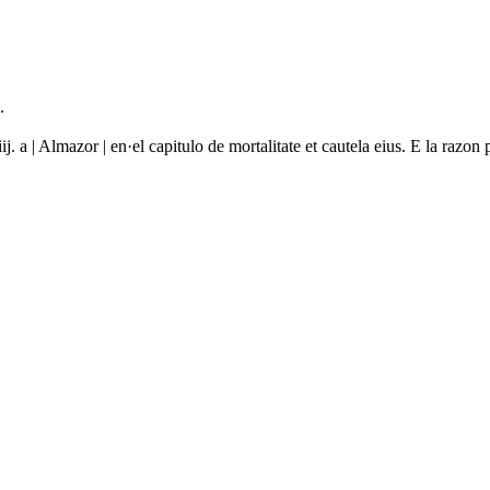
.
iij. a | Almazor | en·el capitulo de mortalitate et cautela eius. E la raz