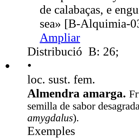
de calabaças, e engu
sea» [B-Alquimia-0
Ampliar
Distribució
B: 26;
•
loc. sust. fem.
Almendra amarga.
Fr
semilla de sabor desagrad
amygdalus
).
Exemples