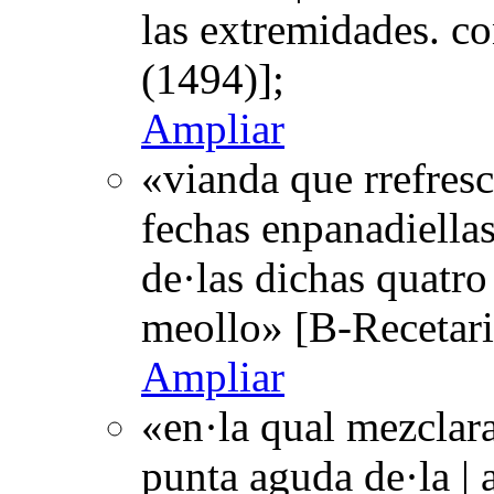
las extremidades. c
(1494)];
Ampliar
«vianda que rrefresc
fechas enpanadiella
de·las dichas quatro 
meollo» [B-Recetar
Ampliar
«en·la qual mezclara
punta aguda de·la |