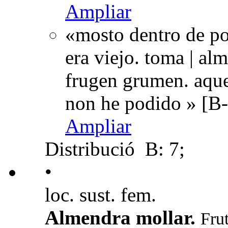
Ampliar
«mosto dentro de po
era viejo. toma | al
frugen grumen. aqu
non he podido » [B-
Ampliar
Distribució
B: 7;
•
loc. sust. fem.
Almendra mollar.
Fru