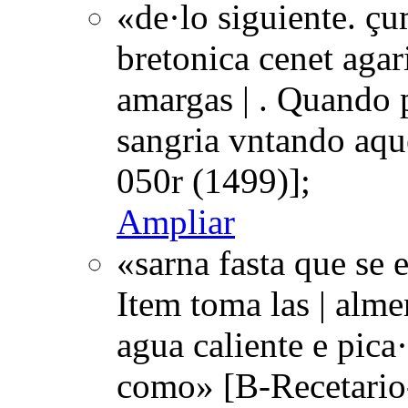
«de·lo siguiente. ç
bretonica cenet aga
amargas | . Quando p
sangria vntando aqu
050r (1499)];
Ampliar
«sarna fasta que se 
Item toma las | alm
agua caliente e pica
como» [B-Recetario