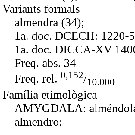
Variants formals
almendra (34);
1a. doc. DCECH:
1220-5
1a. doc. DICCA-XV
140
Freq. abs.
34
0,152
Freq. rel.
/
10.000
Família etimològica
AMYGDALA:
alméndol
almendro
;