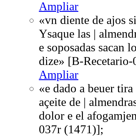
Ampliar
«vn diente de ajos s
Ysaque las | almend
e soposadas sacan l
dize» [B-Recetario-
Ampliar
«e dado a beuer tira
açeite de | almendras
dolor e el afogamje
037r (1471)];