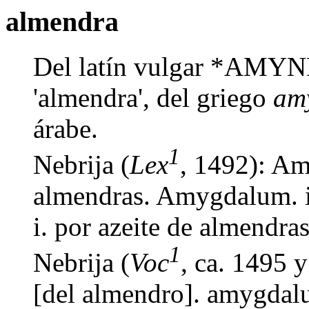
almendra
Del latín vulgar *A
'almendra', del griego
am
árabe.
1
Nebrija (
Lex
, 1492): Am
almendras. Amygdalum. i
i. por azeite de almendra
1
Nebrija (
Voc
, ca. 1495 
[del almendro]. amygdalu