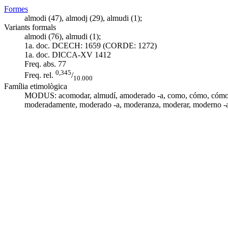
Formes
almodi (47), almodj (29), almudi (1);
Variants formals
almodi (76), almudi (1);
1a. doc. DCECH:
1659 (CORDE: 1272)
1a. doc. DICCA-XV
1412
Freq. abs.
77
0,345
Freq. rel.
/
10.000
Família etimològica
MODUS: acomodar,
almudí
,
amoderado -a
,
como
, cómo,
cómo
moderadamente
,
moderado -a
,
moderanza
,
moderar
,
moderno -