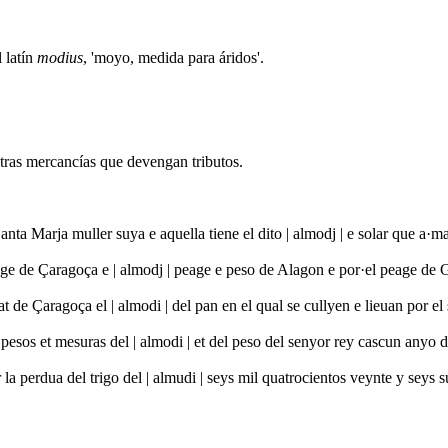
l latín
modius
, 'moyo, medida para áridos'.
tras mercancías que devengan tributos.
nta Marja muller suya e aquella tiene el dito | almodj | e solar que a
age de Çaragoça e | almodj | peage e peso de Alagon e por·el peage de 
t de Çaragoça el | almodi | del pan en el qual se cullyen e lieuan por 
s pesos et mesuras del | almodi | et del peso del senyor rey cascun any
 la perdua del trigo del | almudi | seys mil quatrocientos veynte y seys 