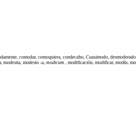
damente
, comodar,
comoquiera
, condecabo, Cuasimodo,
desmoderado
a
,
modestia
,
modesto -a
,
modicum
,
modificación
, modificar,
modín
,
mo