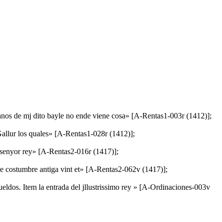
·manos de mj dito bayle no ende viene cosa» [A-Rentas1-003r (1412)];
Gallur los quales» [A-Rentas1-028r (1412)];
el senyor rey» [A-Rentas2-016r (1417)];
o de costumbre antiga vint et» [A-Rentas2-062v (1417)];
sueldos. Item la entrada del jllustrissimo rey » [A-Ordinaciones-003v