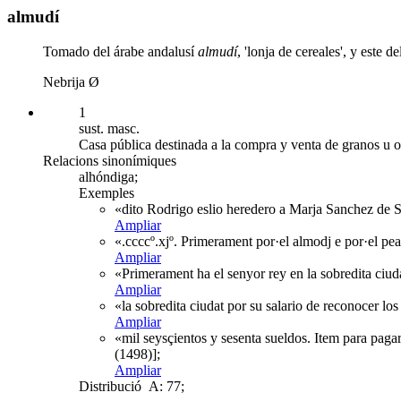
almudí
Tomado del árabe andalusí
almudí
, 'lonja de cereales', y este de
Nebrija Ø
1
sust. masc.
Casa pública destinada a la compra y venta de granos u o
Relacions sinonímiques
alhóndiga;
Exemples
«dito Rodrigo eslio heredero a Marja Sanchez de Sa
Ampliar
«.ccccº.xjº. Primerament por·el almodj e por·el pe
Ampliar
«Primerament ha el senyor rey en la sobredita ciuda
Ampliar
«la sobredita ciudat por su salario de reconocer lo
Ampliar
«mil seysçientos y sesenta sueldos. Item para pagar
(1498)];
Ampliar
Distribució
A: 77;