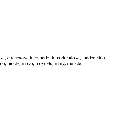
 -a
,
huiusmodi
,
incomodo
,
inmoderado -a
,
moderación
,
do
, molde,
moyo
,
moyuelo
, muig, mujada;