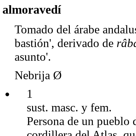
almoravedí
Tomado del árabe andalu
bastión', derivado de
râb
asunto'.
Nebrija Ø
1
sust. masc. y fem.
Persona de un pueblo d
cordillera del Atlas, 