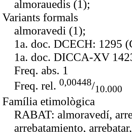
almorauedis (1);
Variants formals
almoravedi (1);
1a. doc. DCECH:
1295 (
1a. doc. DICCA-XV
142
Freq. abs.
1
0,00448
Freq. rel.
/
10.000
Família etimològica
RABAT:
almoravedí
, ar
arrebatamiento
,
arrebatar