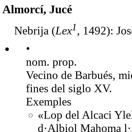
Almorcí, Jucé
1
Nebrija (
Lex
, 1492): Jos
•
nom. prop.
Vecino de Barbués, mi
fines del siglo XV.
Exemples
«Lop del Alcaci Yle
d·Albiol Mahoma l·