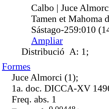
Calbo | Juce Almor
Tamen et Mahoma de
Sástago-259:010 (1
Ampliar
Distribució
A: 1;
Formes
Juce Almorci (1);
1a. doc. DICCA-XV
149
Freq. abs.
1
0,00448