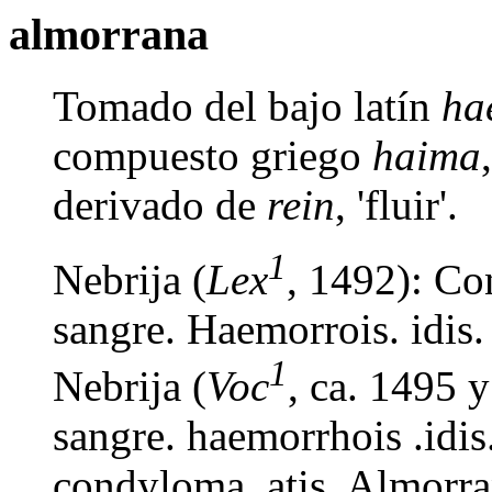
almorrana
Tomado del bajo latín
ha
compuesto griego
haima
derivado de
rein
, 'fluir'.
1
Nebrija (
Lex
, 1492): Co
sangre. Haemorrois. idis.
1
Nebrija (
Voc
, ca. 1495 
sangre. haemorrhois .idis
condyloma .atis. Almorra