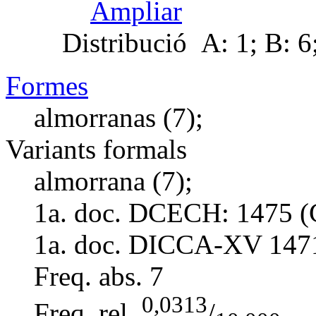
Ampliar
Distribució
A: 1; B: 6
Formes
almorranas (7);
Variants formals
almorrana (7);
1a. doc. DCECH:
1475 (
1a. doc. DICCA-XV
147
Freq. abs.
7
0,0313
Freq. rel.
/