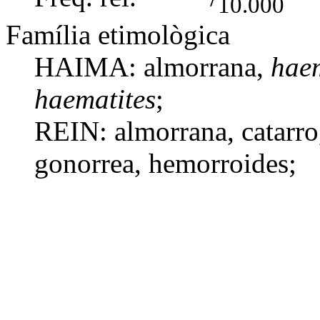
10.000
Família etimològica
HAIMA:
almorrana
,
haem
haematites
;
REIN:
almorrana
,
catarro
gonorrea
,
hemorroides
;