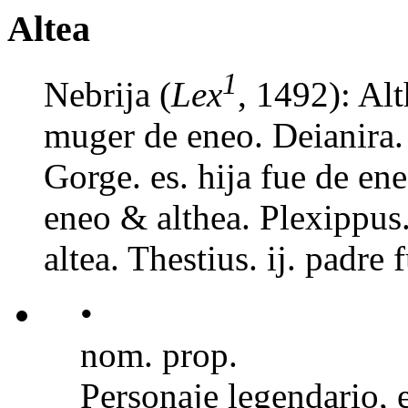
Altea
1
Nebrija (
Lex
, 1492): Alt
muger de eneo. Deianira. 
Gorge. es. hija fue de ene
eneo & althea. Plexippus.
altea. Thestius. ij. padre 
•
nom. prop.
Personaje legendario, 