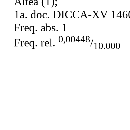
Altea (1);
1a. doc. DICCA-XV
146
Freq. abs.
1
0,00448
Freq. rel.
/
10.000