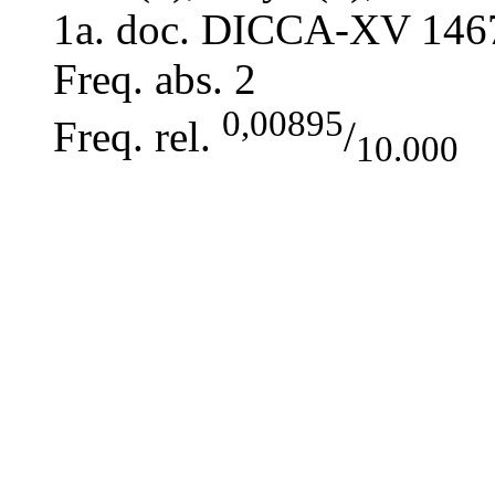
1a. doc. DICCA-XV
146
Freq. abs.
2
0,00895
Freq. rel.
/
10.000