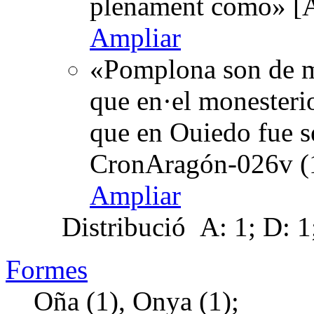
plenament como» [A
Ampliar
«Pomplona son de me
que en·el monesterio
que en Ouiedo fue se
CronAragón-026v (
Ampliar
Distribució
A: 1; D: 1
Formes
Oña (1), Onya (1);