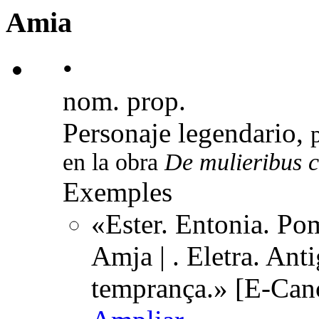
Amia
•
nom. prop.
Personaje legendario,
en la obra
De mulieribus c
Exemples
«Ester. Entonia. Pom
Amja | . Eletra. Ant
temprança.» [E-Can