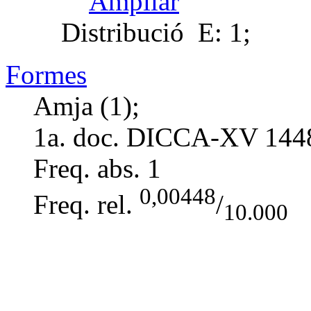
Ampliar
Distribució
E: 1;
Formes
Amja (1);
1a. doc. DICCA-XV
144
Freq. abs.
1
0,00448
Freq. rel.
/
10.000