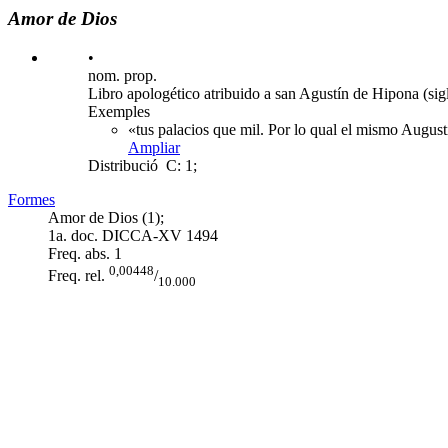
Amor de Dios
•
nom. prop.
Libro apologético atribuido a san Agustín de Hipona (sig
Exemples
«tus palacios que mil. Por lo qual el mismo Augusti
Ampliar
Distribució
C: 1;
Formes
Amor de Dios (1);
1a. doc. DICCA-XV
1494
Freq. abs.
1
0,00448
Freq. rel.
/
10.000