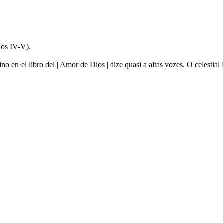
los IV-V).
no en·el libro del | Amor de Dios | dize quasi a altas vozes. O celestia