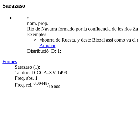
Sarazaso
•
nom. prop.
Río de Navarra formado por la confluencia de los ríos Za
Exemples
«honrra de Ruesta. y deste Biozal assi como va el r
Ampliar
Distribució
D: 1;
Formes
Sarazaso (1);
1a. doc. DICCA-XV
1499
Freq. abs.
1
0,00448
Freq. rel.
/
10.000