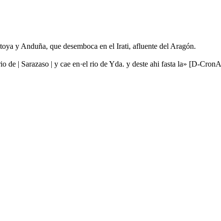
toya y Anduña, que desemboca en el Irati, afluente del Aragón.
io de | Sarazaso | y cae en·el rio de Yda. y deste ahi fasta la» [D-Cro