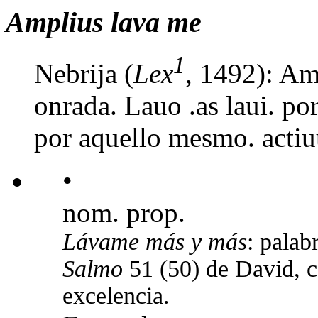
Amplius lava me
1
​Nebrija (
Lex
, 1492): Am
onrada. Lauo .as laui. por
por aquello mesmo. actiu
•
nom. prop.
Lávame más y más
: palab
Salmo
51 (50) de David
, 
excelencia.