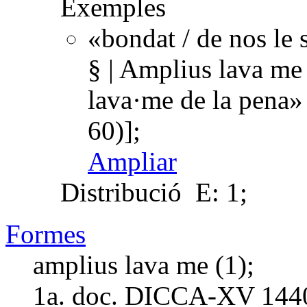
Exemples
«bondat / de nos le s
§ | Amplius lava me 
lava·me de la pena»
60)];
Ampliar
Distribució
E: 1;
Formes
amplius lava me (1);
1a. doc. DICCA-XV
144