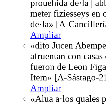
prouehida de·la | ab
meter fiziesseys en 
de·la» [A-Canciller
Ampliar
«dito Jucen Abempesa
afruentan con casas 
fueron de Leon Figar
Item» [A-Sástago-2
Ampliar
«Alua a·los quales 