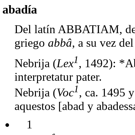
abadía
Del latín ABBATIAM, de
griego
abbâ
, a su vez del
1
Nebrija (
Lex
, 1492): *Ab
interpretatur pater.
1
Nebrija (
Voc
, ca. 1495 
aquestos [abad y abadessa
1