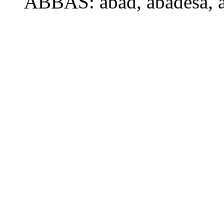
ABBAS:
abad
, abadesa,