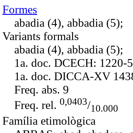
Formes
abadia (4), abbadia (5);
Variants formals
abadia (4), abbadia (5);
1a. doc. DCECH:
1220-5
1a. doc. DICCA-XV
143
Freq. abs.
9
0,0403
Freq. rel.
/
10.000
Família etimològica