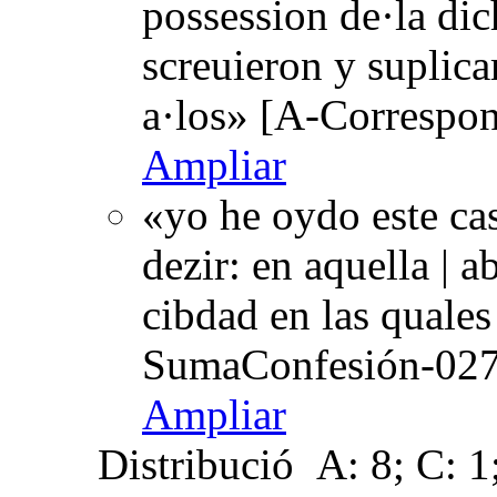
possession de·la dich
screuieron y suplica
a·los» [A-Correspo
Ampliar
«yo he oydo este ca
dezir: en aquella | ab
cibdad en las quale
SumaConfesión-027
Ampliar
Distribució
A: 8; C: 1