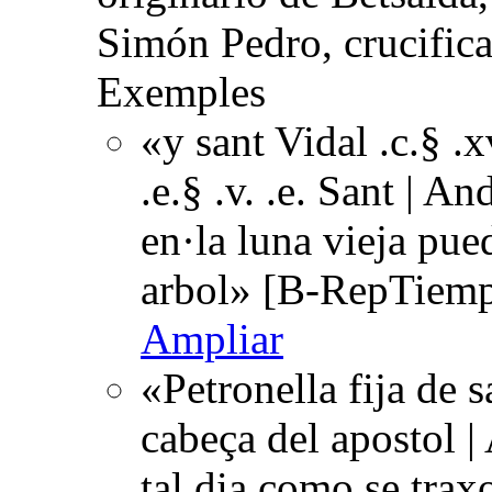
Simón Pedro, crucificad
Exemples
«y sant Vidal .c.§ .x
.e.§ .v. .e. Sant | A
en·la luna vieja pue
arbol» [B-RepTiemp
Ampliar
«Petronella fija de 
cabeça del apostol |
tal dia como se tra