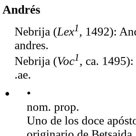
Andrés
1
Nebrija (
Lex
, 1492): An
andres.
1
Nebrija (
Voc
, ca. 1495)
.ae.
•
nom. prop.
Uno de los doce apósto
originario de Betsaida