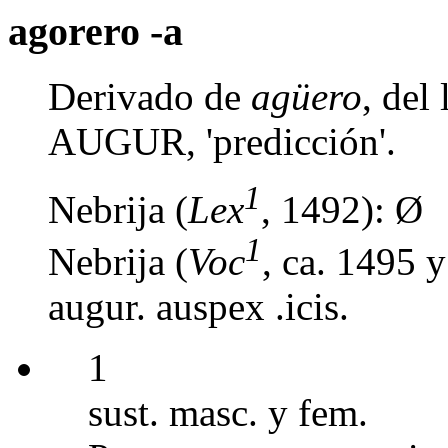
agorero -a
Derivado de
agüero
, de
AUGUR, 'predicción'.
1
Nebrija (
Lex
, 1492): Ø
1
Nebrija (
Voc
, ca. 1495 
augur. auspex .icis.
1
sust. masc. y fem.