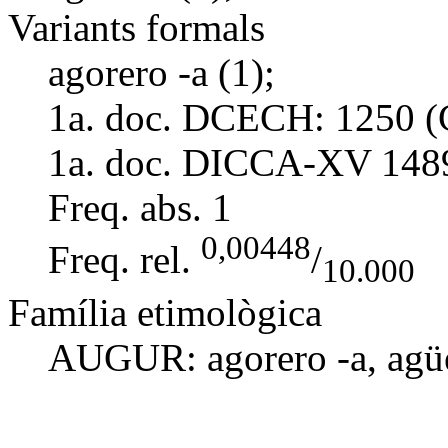
Variants formals
agorero -a (1);
1a. doc. DCECH:
1250 (
1a. doc. DICCA-XV
148
Freq. abs.
1
0,00448
Freq. rel.
/
10.000
Família etimològica
AUGUR:
agorero -a
,
agü