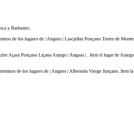
sca y Barbastro.
minos de·los lugares de | Angues | Lascjellas Ponçano Torres de Montes
Azlor Açara Ponçano Liçana Aujego | Anguas | . Item el lugar de Auieg
erminos de·los lugares de | Angues | Alberuela Vierge Junçano. Item la