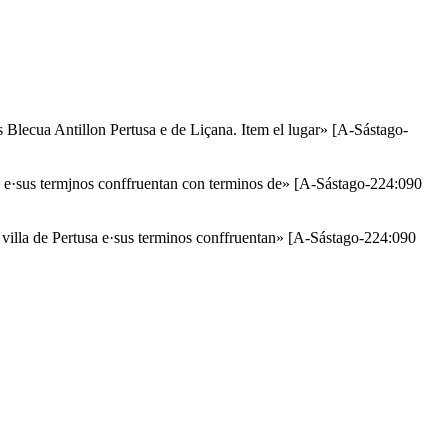
 Blecua Antillon Pertusa e de Liçana. Item el lugar» [A-Sástago-
o e·sus termjnos conffruentan con terminos de» [A-Sástago-224:090
 villa de Pertusa e·sus terminos conffruentan» [A-Sástago-224:090