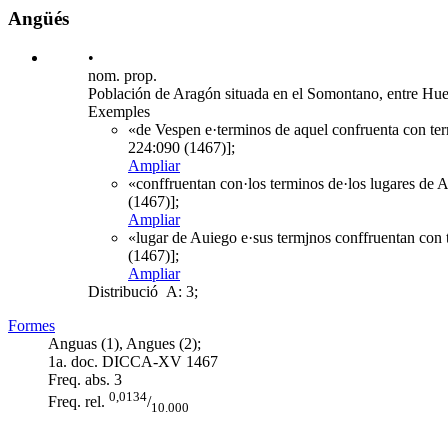
Angüés
•
nom. prop.
Población de Aragón situada en el Somontano, entre Hue
Exemples
«de Vespen e·terminos de aquel confruenta con ter
224:090 (1467)];
Ampliar
«conffruentan con·los terminos de·los lugares de 
(1467)];
Ampliar
«lugar de Auiego e·sus termjnos conffruentan con t
(1467)];
Ampliar
Distribució
A: 3;
Formes
Anguas (1), Angues (2);
1a. doc. DICCA-XV
1467
Freq. abs.
3
0,0134
Freq. rel.
/
10.000