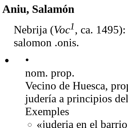
Aniu, Salamón
1
Nebrija (
Voc
, ca. 1495):
salomon .onis.
•
nom. prop.
Vecino de Huesca, prop
judería a principios de
Exemples
«juderia en el barri