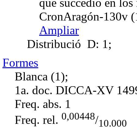
que succedio en los
CronAragón-130v (
Ampliar
Distribució
D: 1;
Formes
Blanca (1);
1a. doc. DICCA-XV
149
Freq. abs.
1
0,00448
Freq. rel.
/
10.000