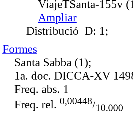
ViajeTSanta-155v (
Ampliar
Distribució
D: 1;
Formes
Santa Sabba (1);
1a. doc. DICCA-XV
149
Freq. abs.
1
0,00448
Freq. rel.
/
10.000