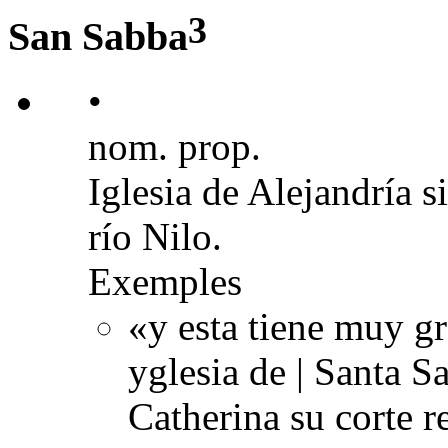
3
San Sabba
•
nom. prop.
Iglesia de Alejandría 
río Nilo.
Exemples
«y esta tiene muy g
yglesia de | Santa Sa
Catherina su corte r