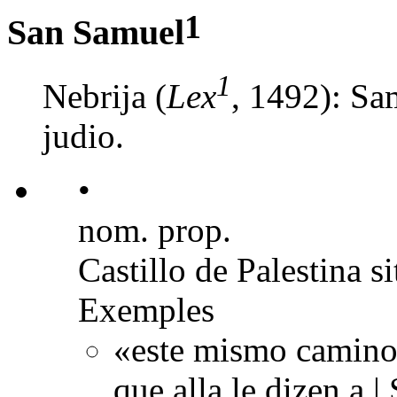
1
San Samuel
1
Nebrija (
Lex
, 1492): Sa
judio.
•
nom. prop.
Castillo de Palestina s
Exemples
«este mismo camino 
que alla le dizen a 