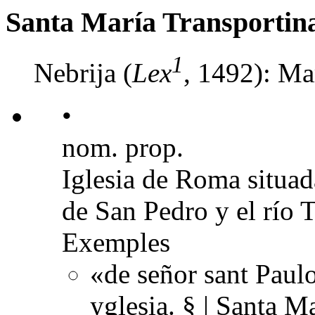
Santa María Transportin
1
Nebrija (
Lex
, 1492): Mar
•
nom. prop.
Iglesia de Roma situada
de San Pedro y el río T
Exemples
«de señor sant Paulo
yglesia. § | Santa M