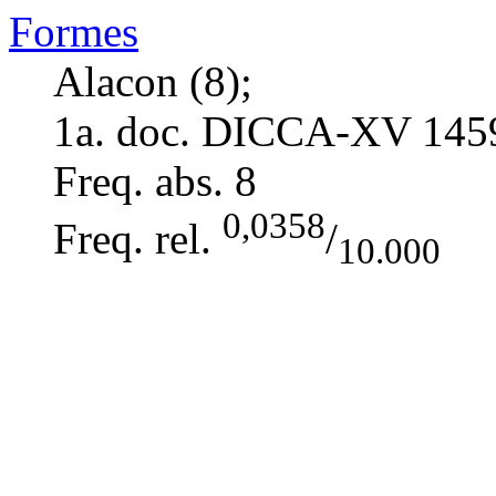
Formes
Alacon (8);
1a. doc. DICCA-XV
145
Freq. abs.
8
0,0358
Freq. rel.
/
10.000