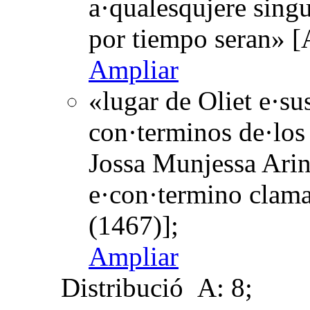
a·qualesqujere singu
por tiempo seran» [
Ampliar
«lugar de Oliet e·su
con·terminos de·los 
Jossa Munjessa Ari
e·con·termino clam
(1467)];
Ampliar
Distribució
A: 8;