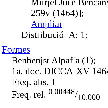
Murjel Juce Bencany
259v (1464)];
Ampliar
Distribució
A: 1;
Formes
Benbenjst Alpafia (1);
1a. doc. DICCA-XV
146
Freq. abs.
1
0,00448
Freq. rel.
/
10.000