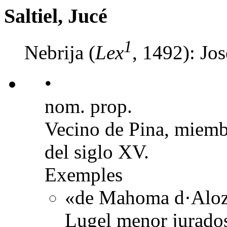
Saltiel, Jucé
1
Nebrija (
Lex
, 1492): Jos
•
nom. prop.
Vecino de Pina, miembr
del siglo XV.
Exemples
«de Mahoma d·Aloz a
Lugel menor jurad