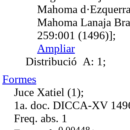
Mahoma d·Ezquerra 
Mahoma Lanaja Bra
259:001 (1496)];
Ampliar
Distribució
A: 1;
Formes
Juce Xatiel (1);
1a. doc. DICCA-XV
149
Freq. abs.
1
0,00448