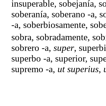
insuperable,
sobejanía
,
s
soberanía
,
soberano -a
,
s
-a
,
soberbiosamente
,
sobe
sobra
,
sobradamente
,
sob
sobrero -a
,
super
,
superb
superbo -a
,
superior
,
supe
supremo -a
,
ut superius
,