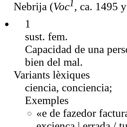
1
Nebrija (
Voc
, ca. 1495 
1
sust. fem.
Capacidad de una perso
bien del mal.
Variants lèxiques
ciencia, conciencia;
Exemples
«e de fazedor factura
exciença | errada /