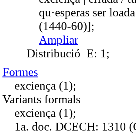
qu·esperas ser load
(1440-60)];
Ampliar
Distribució
E: 1;
Formes
exciença (1);
Variants formals
exciença (1);
1a. doc. DCECH:
1310 (