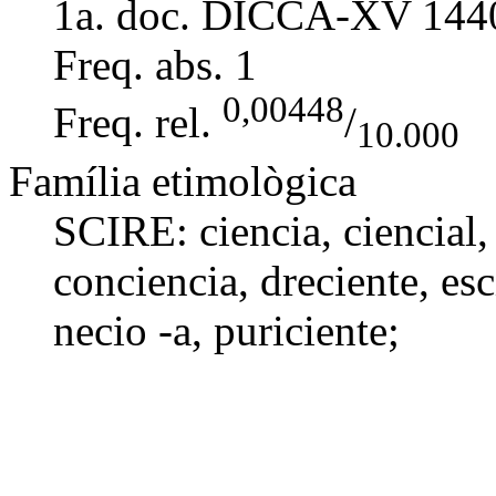
1a. doc. DICCA-XV
144
Freq. abs.
1
0,00448
Freq. rel.
/
10.000
Família etimològica
SCIRE:
ciencia
,
ciencial
conciencia
,
dreciente
, es
necio -a
,
puriciente
;