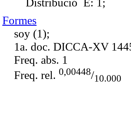
Distribució
E: 1;
Formes
soy (1);
1a. doc. DICCA-XV
144
Freq. abs.
1
0,00448
Freq. rel.
/
10.000