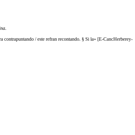
ina
.
ara contrapuntando / este refran recontando. § Si la» [E-CancHerberey-