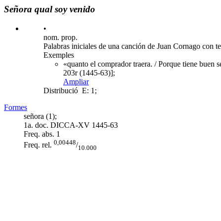
Señora qual soy venido
•
nom. prop.
Palabras iniciales de una canción de Juan Cornago con te
Exemples
«quanto el comprador traera. / Porque tiene buen s
203r (1445-63)];
Ampliar
Distribució
E: 1;
Formes
señora (1);
1a. doc. DICCA-XV
1445-63
Freq. abs.
1
0,00448
Freq. rel.
/
10.000