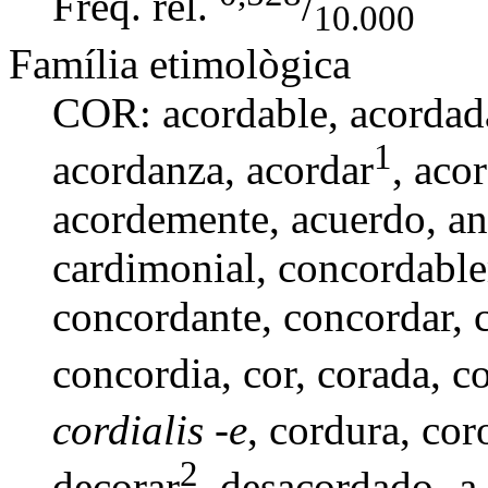
Freq. rel.
/
10.000
Família etimològica
COR:
acordable
,
acorda
1
acordanza
,
acordar
, aco
acordemente,
acuerdo
,
an
cardimonial,
concordabl
concordante
,
concordar
,
concordia
,
cor
,
corada
,
co
cordialis -e
,
cordura
, cor
2
decorar
,
desacordado -a