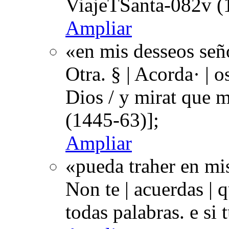
ViajeTSanta-082v (
Ampliar
«en mis desseos seño
Otra. § | Acorda· | 
Dios / y mirat que
(1445-63)];
Ampliar
«pueda traher en mi
Non te | acuerdas | 
todas palabras. e si