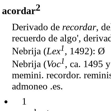
2
acordar
Derivado de
recordar
, d
recuerdo de algo', deriva
1
Nebrija (
Lex
, 1492): Ø
1
Nebrija (
Voc
, ca. 1495 
memini. recordor. remini
admoneo .es.
1