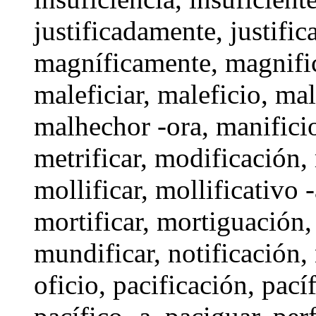
justificadamente,
justific
magníficamente
,
magnifi
maleficiar
,
maleficio
,
mal
malhechor -ora
,
manifici
metrificar
,
modificación
,
mollificar
,
mollificativo -
mortificar
, mortiguación
mundificar
,
notificación
,
oficio
,
pacificación
,
pací