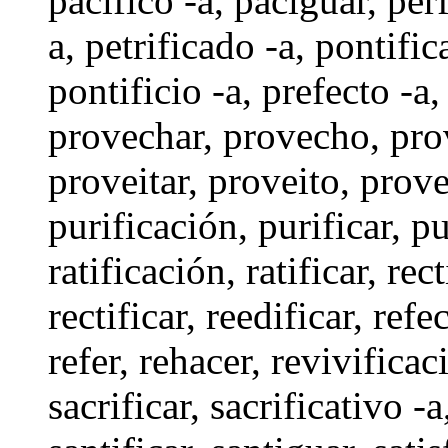
pacífico -a
, paciguar,
per
a
,
petrificado -a
,
pontific
pontificio -a
,
prefecto -a
provechar
,
provecho
,
pro
proveitar
,
proveito
,
prove
purificación,
purificar
,
pu
ratificación,
ratificar
,
rect
rectificar
,
reedificar
,
refe
refer
,
rehacer
, revivificac
sacrificar
, sacrificativo -