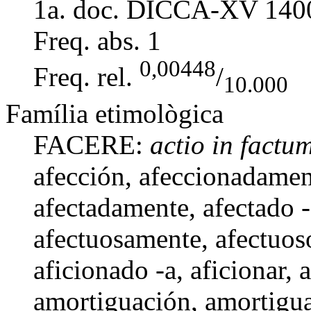
1a. doc. DICCA-XV
140
Freq. abs.
1
0,00448
Freq. rel.
/
10.000
Família etimològica
FACERE:
actio in factu
afección
, afeccionadame
afectadamente
,
afectado 
afectuosamente
,
afectuos
aficionado -a
,
aficionar
, 
amortiguación, amortigu