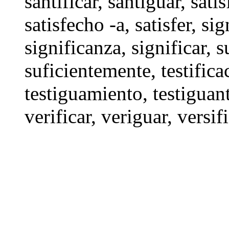
santificar
,
santiguar
,
sati
satisfecho -a
,
satisfer
,
sig
significanza,
significar
,
s
suficientemente
,
testifica
testiguamiento
,
testiguan
verificar
,
veriguar
,
versif