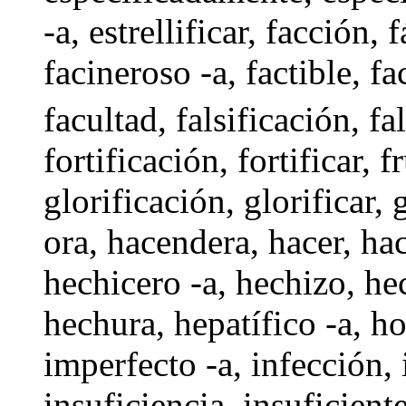
-a
,
estrellificar
,
facción
,
f
facineroso -a
,
factible
, fa
facultad
,
falsificación
,
fal
fortificación,
fortificar
, f
glorificación
,
glorificar
,
g
ora
,
hacendera
,
hacer
,
ha
hechicero -a,
hechizo
, he
hechura
,
hepatífico -a
,
ho
imperfecto -a
,
infección
,
insuficiencia
,
insuficient