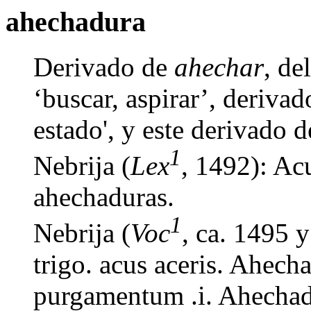
ahechadura
Derivado de
ahechar
, d
‘buscar, aspirar’, deriva
estado', y este derivado 
1
Nebrija (
Lex
, 1492): Acu
ahechaduras.
1
Nebrija (
Voc
, ca. 1495 
trigo. acus aceris. Ahech
purgamentum .i. Ahechad