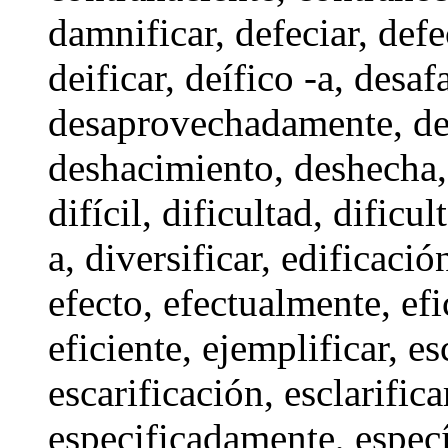
damnificar
,
defeciar
,
defe
deificar
,
deífico -a
,
desaf
desaprovechadamente
,
de
deshacimiento
,
deshecha
difícil
,
dificultad
, dificul
a
,
diversificar
,
edificació
efecto
,
efectualmente
,
efi
eficiente
,
ejemplificar
,
es
escarificación
,
esclarifica
especificadamente
,
espec