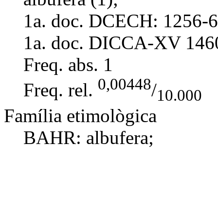
1a. doc. DCECH:
1256-6
1a. doc. DICCA-XV
146
Freq. abs.
1
0,00448
Freq. rel.
/
10.000
Família etimològica
BAHR: albufera;