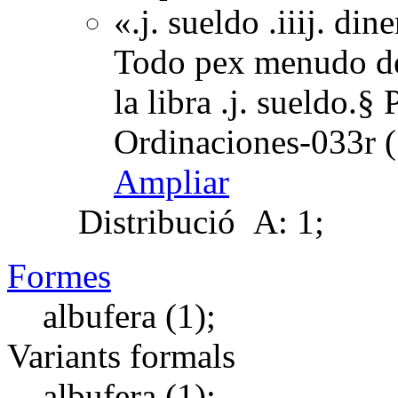
«.j. sueldo .iiij. din
Todo pex menudo de 
la libra .j. sueldo.§
Ordinaciones-033r (
Ampliar
Distribució
A: 1;
Formes
albufera (1);
Variants formals
albufera (1);