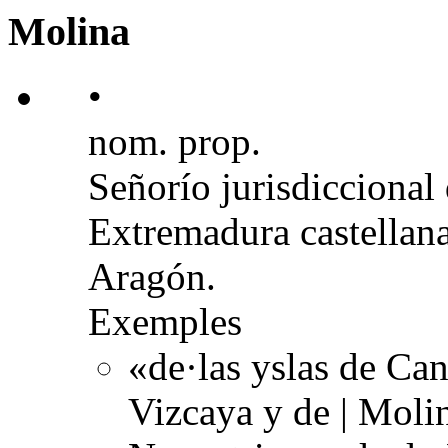
Molina
•
nom. prop.
Señorío jurisdiccional 
Extremadura castellana
Aragón.
Exemples
«de·las yslas de Ca
Vizcaya y de | Moli