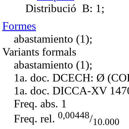
Distribució
B: 1;
Formes
abastamiento (1);
Variants formals
abastamiento (1);
1a. doc. DCECH:
Ø (COR
1a. doc. DICCA-XV
147
Freq. abs.
1
0,00448
Freq. rel.
/
10.000