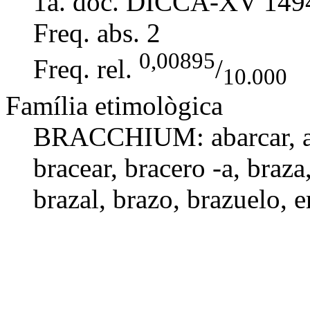
1a. doc. DICCA-XV
149
Freq. abs.
2
0,00895
Freq. rel.
/
10.000
Família etimològica
BRACCHIUM:
abarcar
, 
bracear
,
bracero -a
, braza
brazal
,
brazo
,
brazuelo
,
e