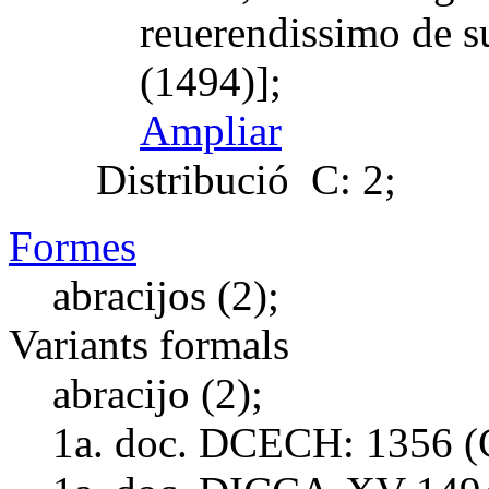
reuerendissimo de s
(1494)];
Ampliar
Distribució
C: 2;
Formes
abracijos (2);
Variants formals
abracijo (2);
1a. doc. DCECH:
1356 (