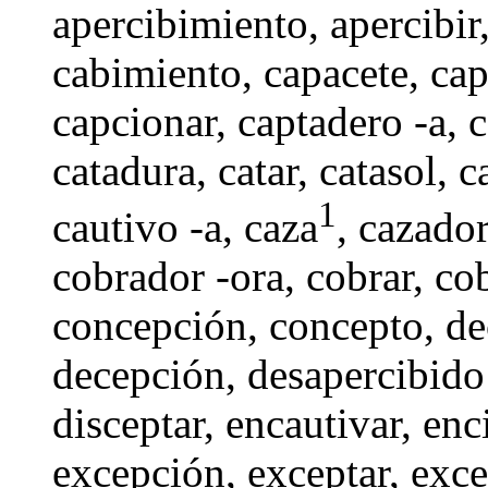
apercibimiento
,
apercibir
cabimiento
,
capacete
,
cap
capcionar,
captadero -a
, 
catadura
,
catar
, catasol,
c
1
cautivo -a
, caza
,
cazador
cobrador -ora
,
cobrar
,
co
concepción
,
concepto
,
de
decepción,
desapercibido
disceptar
, encautivar,
enc
excepción
,
exceptar
,
exce