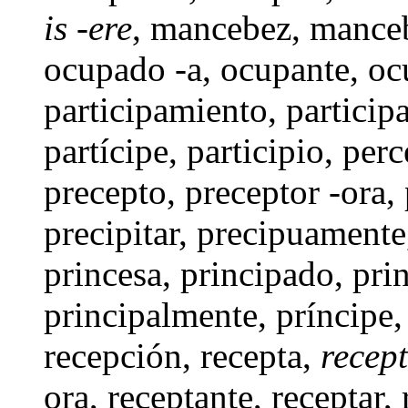
is -ere
,
mancebez
,
mance
ocupado -a
,
ocupante
,
oc
participamiento
,
particip
partícipe,
participio
,
perc
precepto
, preceptor -ora,
precipitar
, precipuament
princesa
,
principado
,
pri
principalmente
,
príncipe
,
recepción
,
recepta
,
recept
ora, receptante,
receptar
,