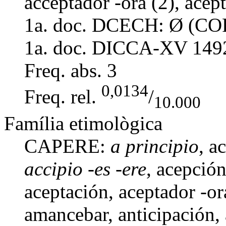
acceptador -ora (2), acept
1a. doc. DCECH:
Ø (COR
1a. doc. DICCA-XV
149
Freq. abs.
3
0,0134
Freq. rel.
/
10.000
Família etimològica
CAPERE:
a principio
, a
accipio -es -ere
, acepció
aceptación, aceptador -or
amancebar,
anticipación
,