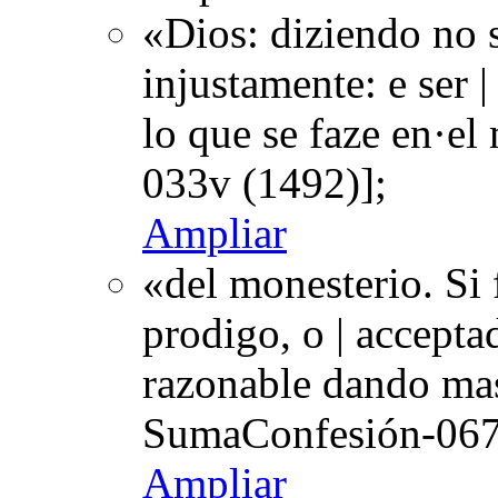
«Dios: diziendo no s
injustamente: e ser |
lo que se faze en·e
033v (1492)];
Ampliar
«del monesterio. Si
prodigo, o | accepta
razonable dando mas
SumaConfesión-067r
Ampliar