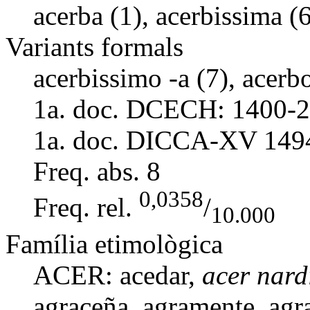
acerba (1), acerbissima (6
Variants formals
acerbissimo -a (7), acerbo
1a. doc. DCECH:
1400-2
1a. doc. DICCA-XV
149
Freq. abs.
8
0,0358
Freq. rel.
/
10.000
Família etimològica
ACER: acedar,
acer nardi
agraceña
,
agramente
,
agr