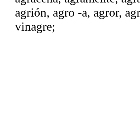
agrión
,
agro -a
,
agror
,
ag
vinagre
;