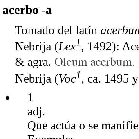
acerbo -a
Tomado del latín
acerbu
1
Nebrija (
Lex
, 1492): Ac
Oleum acerbum. p
& agra.
1
Nebrija (
Voc
, ca. 1495 
1
adj.
Que actúa o se manifie