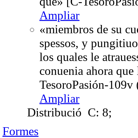
que» [C-TesoroPasi
Ampliar
«miembros de su cue
spessos, y pungitiuos
los quales le atraues
conuenia ahora que 
TesoroPasión-109v 
Ampliar
Distribució
C: 8;
Formes