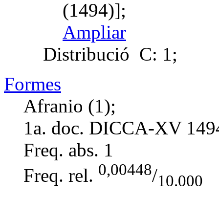
(1494)];
Ampliar
Distribució
C: 1;
Formes
Afranio (1);
1a. doc. DICCA-XV
149
Freq. abs.
1
0,00448
Freq. rel.
/
10.000