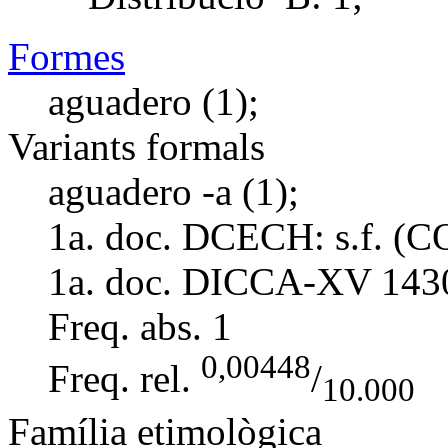
Formes
aguadero (1);
Variants formals
aguadero -a (1);
1a. doc. DCECH:
s.f. (
1a. doc. DICCA-XV
143
Freq. abs.
1
0,00448
Freq. rel.
/
10.000
Família etimològica