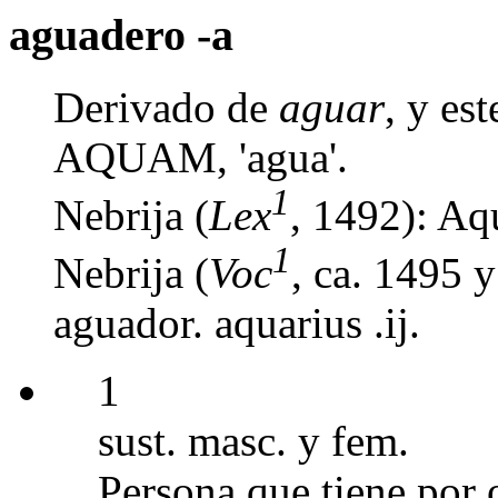
aguadero -a
Derivado de
aguar
, y es
AQUAM, 'agua'.
1
Nebrija (
Lex
, 1492): Aqu
1
Nebrija (
Voc
, ca. 1495 
aguador. aquarius .ij.
1
sust. masc. y fem.
Persona que tiene por o