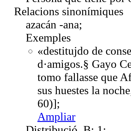
Relacions sinonímiques
azacán -ana;
Exemples
«destitujdo de conse
d·amigos.§ Gayo Ces
tomo fallasse que A
sus huestes la noch
60)];
Ampliar
Distribució
B: 1;