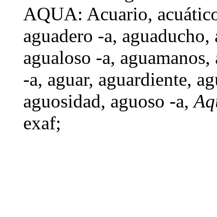
AQUA: Acuario,
acuátic
aguadero -a,
aguaducho
,
agualoso -a,
aguamanos
,
-a
,
aguar
,
aguardiente
,
ag
aguosidad
, aguoso -a,
Aq
exaf
;